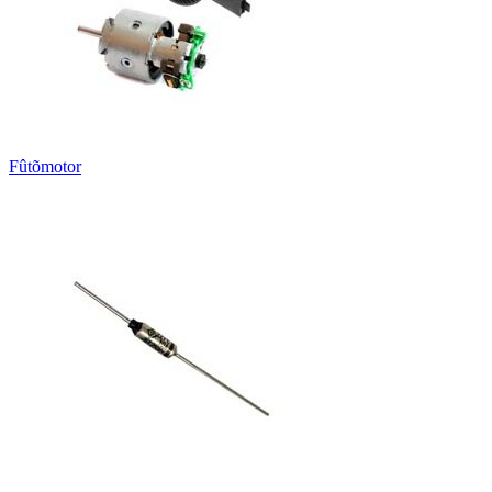
Fûtõmotor