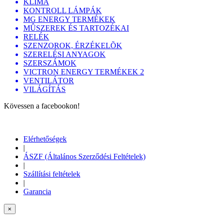
KLÍMA
KONTROLL LÁMPÁK
MG ENERGY TERMÉKEK
MÛSZEREK ÉS TARTOZÉKAI
RELÉK
SZENZOROK, ÉRZÉKELÕK
SZERELÉSI ANYAGOK
SZERSZÁMOK
VICTRON ENERGY TERMÉKEK 2
VENTILÁTOR
VILÁGÍTÁS
Kövessen a facebookon!
Elérhetőségek
|
ÁSZF (Általános Szerződési Feltételek)
|
Szállítási feltételek
|
Garancia
×