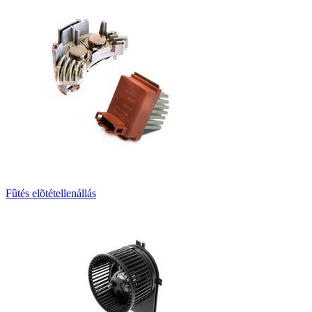
Fûtés elõtétellenállás