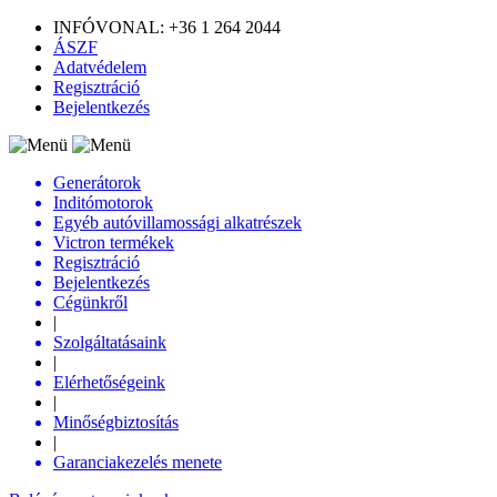
INFÓVONAL: +36 1 264 2044
ÁSZF
Adatvédelem
Regisztráció
Bejelentkezés
Generátorok
Inditómotorok
Egyéb autóvillamossági alkatrészek
Victron termékek
Regisztráció
Bejelentkezés
Cégünkről
|
Szolgáltatásaink
|
Elérhetőségeink
|
Minőségbiztosítás
|
Garanciakezelés menete