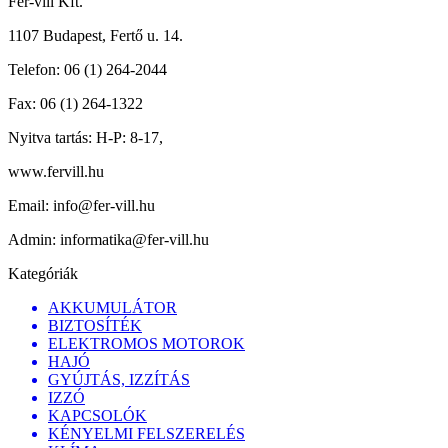
Fer-vill Kft.
1107 Budapest, Fertő u. 14.
Telefon:
06 (1) 264-2044
Fax:
06 (1) 264-1322
Nyitva tartás:
H-P: 8-17,
www.fervill.hu
Email:
info@fer-vill.hu
Admin:
informatika@fer-vill.hu
Kategóriák
AKKUMULÁTOR
BIZTOSÍTÉK
ELEKTROMOS MOTOROK
HAJÓ
GYÚJTÁS, IZZÍTÁS
IZZÓ
KAPCSOLÓK
KÉNYELMI FELSZERELÉS