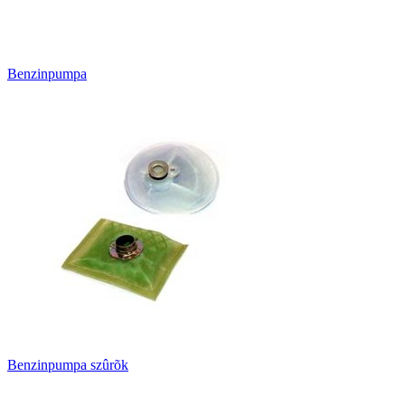
Benzinpumpa
Benzinpumpa szûrõk