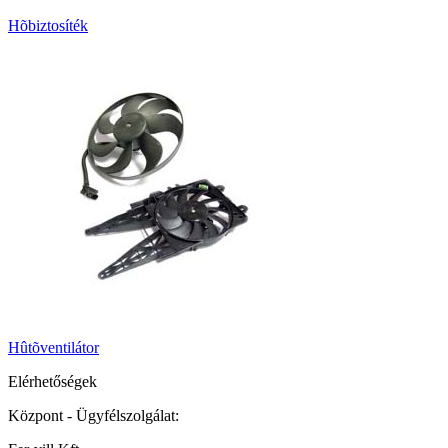
Hõbiztosíték
Hûtõventilátor
Elérhetőségek
Központ - Ügyfélszolgálat: