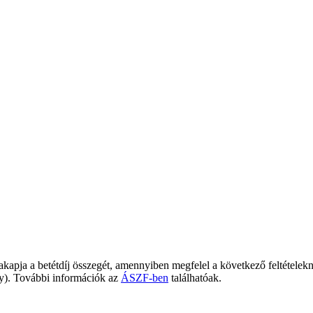
zakapja a betétdíj összegét, amennyiben megfelel a következő feltételekn
ény). További információk az
ÁSZF-ben
találhatóak.