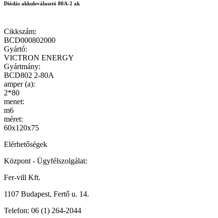
Diódás akkuleválasztó 80A-2 ak
Cikkszám
:
BCD000802000
Gyártó
:
VICTRON ENERGY
Gyártmány
:
BCD802 2-80A
amper (a)
:
2*80
menet
:
m6
méret
:
60x120x75
Elérhetőségek
Központ - Ügyfélszolgálat:
Fer-vill Kft.
1107 Budapest, Fertő u. 14.
Telefon:
06 (1) 264-2044