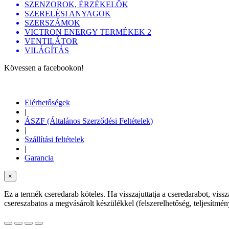
SZENZOROK, ÉRZÉKELÕK
SZERELÉSI ANYAGOK
SZERSZÁMOK
VICTRON ENERGY TERMÉKEK 2
VENTILÁTOR
VILÁGÍTÁS
Kövessen a facebookon!
Elérhetőségek
|
ÁSZF (Általános Szerződési Feltételek)
|
Szállítási feltételek
|
Garancia
×
Ez a termék cseredarab köteles. Ha visszajuttatja a cseredarabot, viss
csereszabatos a megvásárolt készülékkel (felszerelhetőség, teljesítm