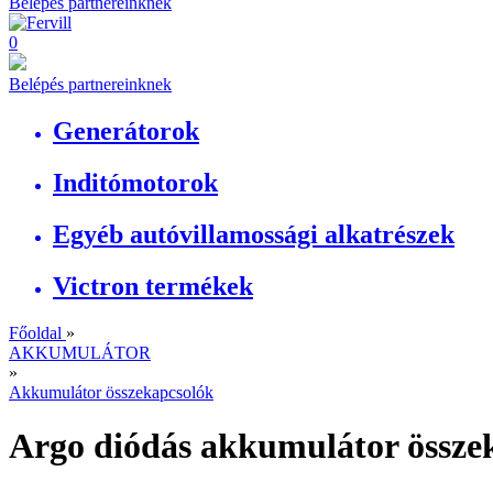
Belépés partnereinknek
0
Belépés partnereinknek
Generátorok
Inditómotorok
Egyéb autóvillamossági alkatrészek
Victron termékek
Főoldal
»
AKKUMULÁTOR
»
Akkumulátor összekapcsolók
Argo diódás akkumulátor össze