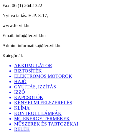
Fax:
06 (1) 264-1322
Nyitva tartás:
H-P: 8-17,
www.fervill.hu
Email:
info@fer-vill.hu
Admin:
informatika@fer-vill.hu
Kategóriák
AKKUMULÁTOR
BIZTOSÍTÉK
ELEKTROMOS MOTOROK
HAJÓ
GYÚJTÁS, IZZÍTÁS
IZZÓ
KAPCSOLÓK
KÉNYELMI FELSZERELÉS
KLÍMA
KONTROLL LÁMPÁK
MG ENERGY TERMÉKEK
MÛSZEREK ÉS TARTOZÉKAI
RELÉK