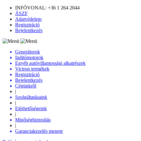
INFÓVONAL: +36 1 264 2044
ÁSZF
Adatvédelem
Regisztráció
Bejelentkezés
Generátorok
Inditómotorok
Egyéb autóvillamossági alkatrészek
Victron termékek
Regisztráció
Bejelentkezés
Cégünkről
|
Szolgáltatásaink
|
Elérhetőségeink
|
Minőségbiztosítás
|
Garanciakezelés menete