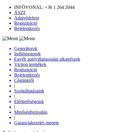
INFÓVONAL: +36 1 264 2044
ÁSZF
Adatvédelem
Regisztráció
Bejelentkezés
Generátorok
Inditómotorok
Egyéb autóvillamossági alkatrészek
Victron termékek
Regisztráció
Bejelentkezés
Cégünkről
|
Szolgáltatásaink
|
Elérhetőségeink
|
Minőségbiztosítás
|
Garanciakezelés menete