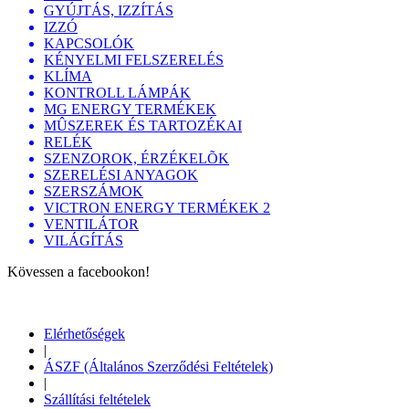
GYÚJTÁS, IZZÍTÁS
IZZÓ
KAPCSOLÓK
KÉNYELMI FELSZERELÉS
KLÍMA
KONTROLL LÁMPÁK
MG ENERGY TERMÉKEK
MÛSZEREK ÉS TARTOZÉKAI
RELÉK
SZENZOROK, ÉRZÉKELÕK
SZERELÉSI ANYAGOK
SZERSZÁMOK
VICTRON ENERGY TERMÉKEK 2
VENTILÁTOR
VILÁGÍTÁS
Kövessen a facebookon!
Elérhetőségek
|
ÁSZF (Általános Szerződési Feltételek)
|
Szállítási feltételek