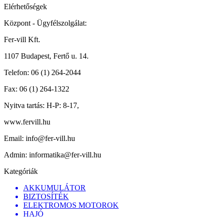
Elérhetőségek
Központ - Ügyfélszolgálat:
Fer-vill Kft.
1107 Budapest, Fertő u. 14.
Telefon:
06 (1) 264-2044
Fax:
06 (1) 264-1322
Nyitva tartás:
H-P: 8-17,
www.fervill.hu
Email:
info@fer-vill.hu
Admin:
informatika@fer-vill.hu
Kategóriák
AKKUMULÁTOR
BIZTOSÍTÉK
ELEKTROMOS MOTOROK
HAJÓ