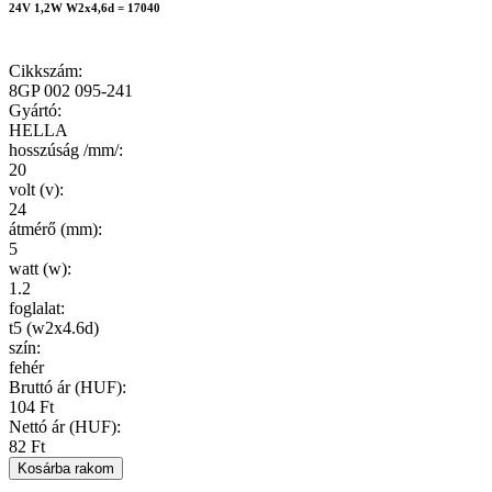
24V 1,2W W2x4,6d = 17040
Cikkszám
:
8GP 002 095-241
Gyártó
:
HELLA
hosszúság /mm/
:
20
volt (v)
:
24
átmérő (mm)
:
5
watt (w)
:
1.2
foglalat
:
t5 (w2x4.6d)
szín
:
fehér
Bruttó ár (HUF):
104 Ft
Nettó ár (HUF):
82 Ft