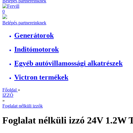
Belépés partnereinknek
0
Belépés partnereinknek
Generátorok
Inditómotorok
Egyéb autóvillamossági alkatrészek
Victron termékek
Főoldal
»
IZZÓ
»
Foglalat nélküli izzók
Foglalat nélküli izzó 24V 1.2W