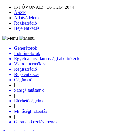
INFÓVONAL: +36 1 264 2044
ÁSZF
Adatvédelem
Regisztráció
Bejelentkezés
Generátorok
Inditómotorok
Egyéb autóvillamossági alkatrészek
Victron termékek
Regisztráció
Bejelentkezés
Cégünkről
|
Szolgáltatásaink
|
Elérhetőségeink
|
Minőségbiztosítás
|
Garanciakezelés menete