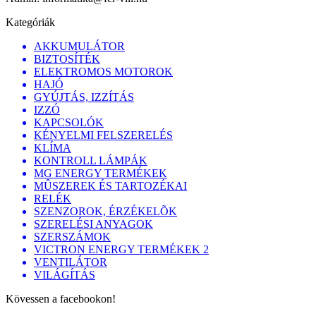
Kategóriák
AKKUMULÁTOR
BIZTOSÍTÉK
ELEKTROMOS MOTOROK
HAJÓ
GYÚJTÁS, IZZÍTÁS
IZZÓ
KAPCSOLÓK
KÉNYELMI FELSZERELÉS
KLÍMA
KONTROLL LÁMPÁK
MG ENERGY TERMÉKEK
MÛSZEREK ÉS TARTOZÉKAI
RELÉK
SZENZOROK, ÉRZÉKELÕK
SZERELÉSI ANYAGOK
SZERSZÁMOK
VICTRON ENERGY TERMÉKEK 2
VENTILÁTOR
VILÁGÍTÁS
Kövessen a facebookon!