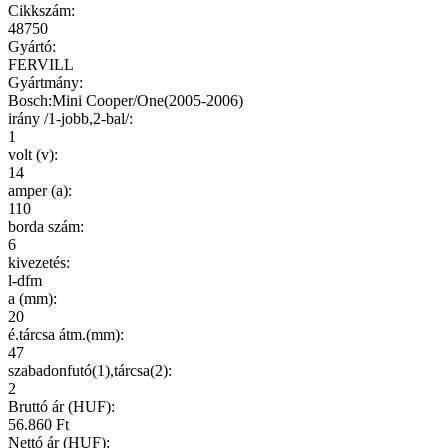
Cikkszám
:
48750
Gyártó
:
FERVILL
Gyártmány
:
Bosch:Mini Cooper/One(2005-2006)
irány /1-jobb,2-bal/
:
1
volt (v)
:
14
amper (a)
:
110
borda szám
:
6
kivezetés
:
l-dfm
a (mm)
:
20
é.tárcsa átm.(mm)
:
47
szabadonfutó(1),tárcsa(2)
:
2
Bruttó ár (HUF):
56.860 Ft
Nettó ár (HUF):