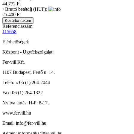
44.772 Ft
+Bruttó betétdíj (HUF):
25.400 Ft
Referenciaszám:
115658
Elérhetőségek
Központ - Ügyfélszolgálat:
Fer-vill Kft.
1107 Budapest, Fertő u. 14.
Telefon:
06 (1) 264-2044
Fax:
06 (1) 264-1322
Nyitva tartás:
H-P: 8-17,
www.fervill.hu
Email:
info@fer-vill.hu
Admin:
informatika@fer-vill.hu