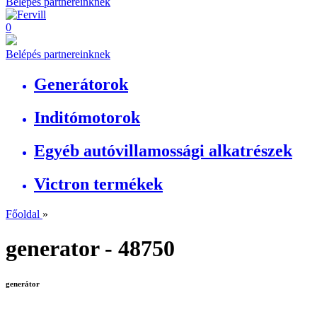
Belépés partnereinknek
0
Belépés partnereinknek
Generátorok
Inditómotorok
Egyéb autóvillamossági alkatrészek
Victron termékek
Főoldal
»
generator - 48750
generátor