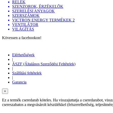
RELÉK
SZENZOROK, ÉRZÉKELÕK
SZERELÉSI ANYAGOK
SZERSZÁMOK
VICTRON ENERGY TERMÉKEK 2
VENTILÁTOR
VILÁGÍTÁS
Kövessen a facebookon!
Elérhetőségek
|
ÁSZF (Általános Szerződési Feltételek)
|
Szállítási feltételek
|
Garancia
×
Ez a termék cseredarab köteles. Ha visszajuttatja a cseredarabot, viss
csereszabatos a megvásárolt készülékkel (felszerelhetőség, teljesítm