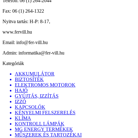
Telefon:
06 (1) 264-2044
Fax:
06 (1) 264-1322
Nyitva tartás:
H-P: 8-17,
www.fervill.hu
Email:
info@fer-vill.hu
Admin:
informatika@fer-vill.hu
Kategóriák
AKKUMULÁTOR
BIZTOSÍTÉK
ELEKTROMOS MOTOROK
HAJÓ
GYÚJTÁS, IZZÍTÁS
IZZÓ
KAPCSOLÓK
KÉNYELMI FELSZERELÉS
KLÍMA
KONTROLL LÁMPÁK
MG ENERGY TERMÉKEK
MÛSZEREK ÉS TARTOZÉKAI