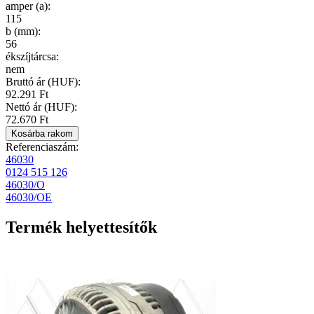
amper (a)
:
115
b (mm)
:
56
ékszíjtárcsa
:
nem
Bruttó ár (HUF):
92.291 Ft
Nettó ár (HUF):
72.670 Ft
Referenciaszám:
46030
0124 515 126
46030/O
46030/OE
Termék helyettesítők