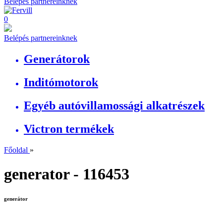
Belépés partnereinknek
0
Belépés partnereinknek
Generátorok
Inditómotorok
Egyéb autóvillamossági alkatrészek
Victron termékek
Főoldal
»
generator - 116453
generátor