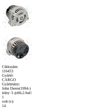
Cikkszám
:
116453
Gyártó
:
CARGO
Gyártmány
:
John Deere(1994-)
irány /1-jobb,2-bal/
:
1
volt (v)
:
14