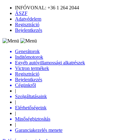
INFÓVONAL: +36 1 264 2044
ÁSZF
Adatvédelem
Regisztráció
Bejelentkezés
Generátorok
Inditómotorok
Egyéb autóvillamossági alkatrészek
Victron termékek
Regisztráció
Bejelentkezés
Cégünkről
|
Szolgáltatásaink
|
Elérhetőségeink
|
Minőségbiztosítás
|
Garanciakezelés menete