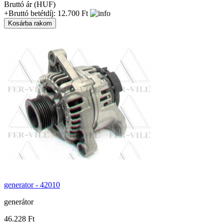
Bruttó ár (HUF)
+Bruttó betétdíj: 12.700 Ft
generator - 42010
generátor
46.228 Ft