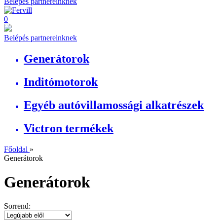
Belépés partnereinknek
0
Belépés partnereinknek
Generátorok
Inditómotorok
Egyéb autóvillamossági alkatrészek
Victron termékek
Főoldal
»
Generátorok
Generátorok
Sorrend: