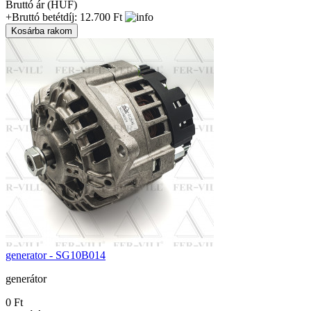
Bruttó ár (HUF)
+Bruttó betétdíj: 12.700 Ft
generator - SG10B014
generátor
0 Ft