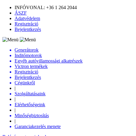
INFÓVONAL: +36 1 264 2044
ÁSZF
Adatvédelem
Regisztráció
Bejelentkezés
Generátorok
Inditómotorok
Egyéb autóvillamossági alkatrészek
Victron termékek
Regisztráció
Bejelentkezés
Cégünkről
|
Szolgáltatásaink
|
Elérhetőségeink
|
Minőségbiztosítás
|
Garanciakezelés menete