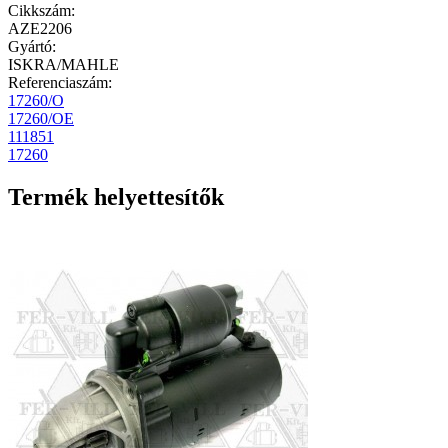
Cikkszám
:
AZE2206
Gyártó
:
ISKRA/MAHLE
Referenciaszám:
17260/O
17260/OE
111851
17260
Termék helyettesítők