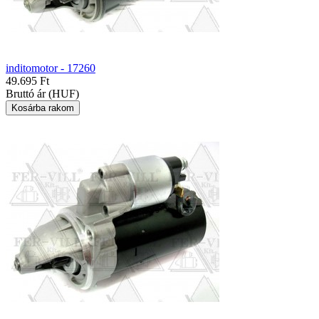
inditomotor - 17260
49.695 Ft
Bruttó ár (HUF)