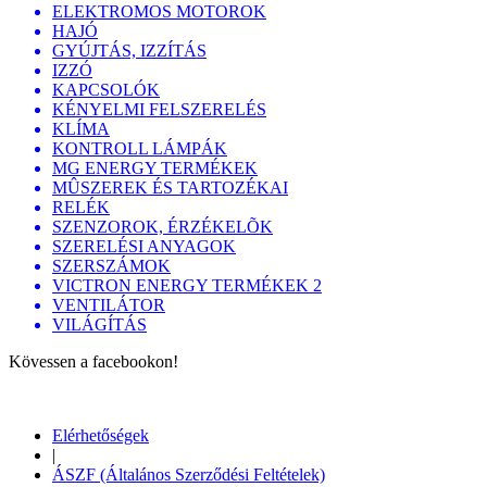
ELEKTROMOS MOTOROK
HAJÓ
GYÚJTÁS, IZZÍTÁS
IZZÓ
KAPCSOLÓK
KÉNYELMI FELSZERELÉS
KLÍMA
KONTROLL LÁMPÁK
MG ENERGY TERMÉKEK
MÛSZEREK ÉS TARTOZÉKAI
RELÉK
SZENZOROK, ÉRZÉKELÕK
SZERELÉSI ANYAGOK
SZERSZÁMOK
VICTRON ENERGY TERMÉKEK 2
VENTILÁTOR
VILÁGÍTÁS
Kövessen a facebookon!
Elérhetőségek
|
ÁSZF (Általános Szerződési Feltételek)