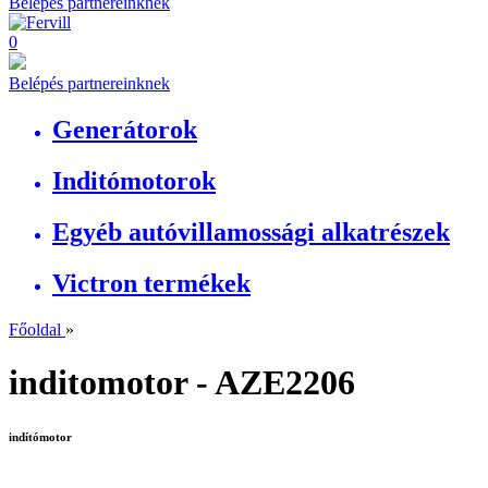
Belépés partnereinknek
0
Belépés partnereinknek
Generátorok
Inditómotorok
Egyéb autóvillamossági alkatrészek
Victron termékek
Főoldal
»
inditomotor - AZE2206
indítómotor