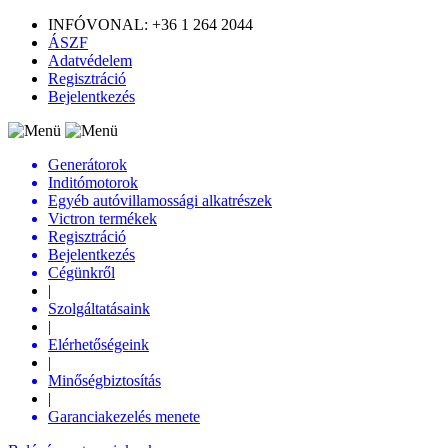
INFÓVONAL: +36 1 264 2044
ÁSZF
Adatvédelem
Regisztráció
Bejelentkezés
Generátorok
Inditómotorok
Egyéb autóvillamossági alkatrészek
Victron termékek
Regisztráció
Bejelentkezés
Cégünkről
|
Szolgáltatásaink
|
Elérhetőségeink
|
Minőségbiztosítás
|
Garanciakezelés menete