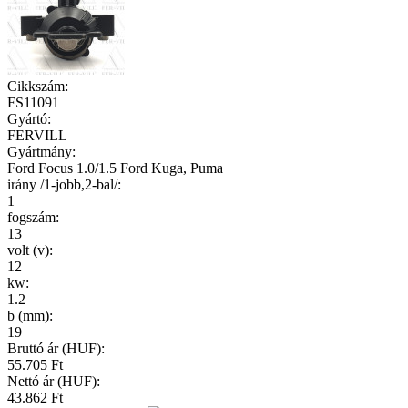
Cikkszám
:
FS11091
Gyártó
:
FERVILL
Gyártmány
:
Ford Focus 1.0/1.5 Ford Kuga, Puma
irány /1-jobb,2-bal/
:
1
fogszám
:
13
volt (v)
:
12
kw
:
1.2
b (mm)
:
19
Bruttó ár (HUF):
55.705 Ft
Nettó ár (HUF):
43.862 Ft