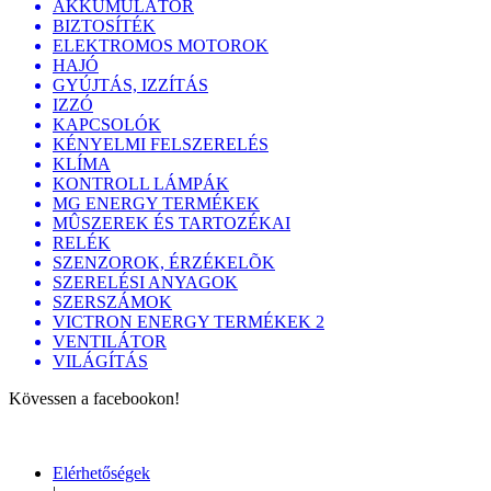
AKKUMULÁTOR
BIZTOSÍTÉK
ELEKTROMOS MOTOROK
HAJÓ
GYÚJTÁS, IZZÍTÁS
IZZÓ
KAPCSOLÓK
KÉNYELMI FELSZERELÉS
KLÍMA
KONTROLL LÁMPÁK
MG ENERGY TERMÉKEK
MÛSZEREK ÉS TARTOZÉKAI
RELÉK
SZENZOROK, ÉRZÉKELÕK
SZERELÉSI ANYAGOK
SZERSZÁMOK
VICTRON ENERGY TERMÉKEK 2
VENTILÁTOR
VILÁGÍTÁS
Kövessen a facebookon!
Elérhetőségek