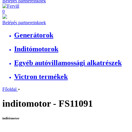
Belépés partnereinknek
0
Belépés partnereinknek
Generátorok
Inditómotorok
Egyéb autóvillamossági alkatrészek
Victron termékek
Főoldal
»
inditomotor - FS11091
indítómotor