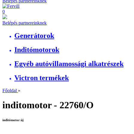
Belépés partnereinknek
0
Belépés partnereinknek
Generátorok
Inditómotorok
Egyéb autóvillamossági alkatrészek
Victron termékek
Főoldal
»
inditomotor - 22760/O
indítómotor új