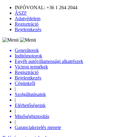
INFÓVONAL: +36 1 264 2044
ÁSZF
Adatvédelem
Regisztráció
Bejelentkezés
Generátorok
Inditómotorok
Egyéb autóvillamossági alkatrészek
Victron termékek
Regisztráció
Bejelentkezés
Cégünkről
|
Szolgáltatásaink
|
Elérhetőségeink
|
Minőségbiztosítás
|
Garanciakezelés menete