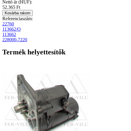
Nettó ár (HUF):
52.365 Ft
Referenciaszám:
22760
113662/O
113662
228000-7220
Termék helyettesítők