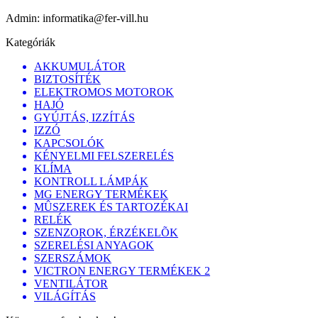
Admin:
informatika@fer-vill.hu
Kategóriák
AKKUMULÁTOR
BIZTOSÍTÉK
ELEKTROMOS MOTOROK
HAJÓ
GYÚJTÁS, IZZÍTÁS
IZZÓ
KAPCSOLÓK
KÉNYELMI FELSZERELÉS
KLÍMA
KONTROLL LÁMPÁK
MG ENERGY TERMÉKEK
MÛSZEREK ÉS TARTOZÉKAI
RELÉK
SZENZOROK, ÉRZÉKELÕK
SZERELÉSI ANYAGOK
SZERSZÁMOK
VICTRON ENERGY TERMÉKEK 2
VENTILÁTOR
VILÁGÍTÁS