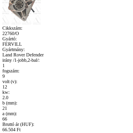
Cikkszám
:
22760/O
Gyártó
:
FERVILL
Gyártmány
:
Land Rover Defender
irány /1-jobb,2-bal/
:
1
fogszám
:
9
volt (v)
:
12
kw
:
2.0
b (mm)
:
21
a (mm)
:
66
Bruttó ár (HUF):
66.504 Ft