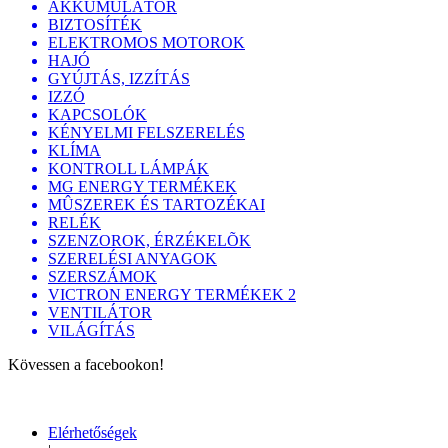
AKKUMULÁTOR
BIZTOSÍTÉK
ELEKTROMOS MOTOROK
HAJÓ
GYÚJTÁS, IZZÍTÁS
IZZÓ
KAPCSOLÓK
KÉNYELMI FELSZERELÉS
KLÍMA
KONTROLL LÁMPÁK
MG ENERGY TERMÉKEK
MÛSZEREK ÉS TARTOZÉKAI
RELÉK
SZENZOROK, ÉRZÉKELÕK
SZERELÉSI ANYAGOK
SZERSZÁMOK
VICTRON ENERGY TERMÉKEK 2
VENTILÁTOR
VILÁGÍTÁS
Kövessen a facebookon!
Elérhetőségek