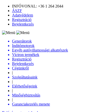
INFÓVONAL: +36 1 264 2044
ÁSZF
Adatvédelem
Regisztráció
Bejelentkezés
Generátorok
Inditómotorok
Egyéb autóvillamossági alkatrészek
Victron termékek
Regisztráció
Bejelentkezés
Cégünkről
|
Szolgáltatásaink
|
Elérhetőségeink
|
Minőségbiztosítás
|
Garanciakezelés menete