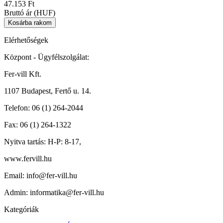
47.153 Ft
Bruttó ár (HUF)
Elérhetőségek
Központ - Ügyfélszolgálat:
Fer-vill Kft.
1107 Budapest, Fertő u. 14.
Telefon:
06 (1) 264-2044
Fax:
06 (1) 264-1322
Nyitva tartás:
H-P: 8-17,
www.fervill.hu
Email:
info@fer-vill.hu
Admin:
informatika@fer-vill.hu
Kategóriák