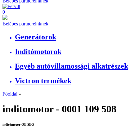
Belépés partnereinknek
0
Belépés partnereinknek
Generátorok
Inditómotorok
Egyéb autóvillamossági alkatrészek
Victron termékek
Főoldal
»
inditomotor - 0001 109 508
indítómotor OE SEG