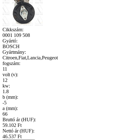
Cikkszám
:
0001 109 508
Gyártó
:
BOSCH
Gyártmány
:
Citroen,Fiat,Lancia,Peugeot
fogszám
:
11
volt (v)
:
12
kw
:
1.8
b (mm)
:
-5
a (mm)
:
66
Bruttó ár (HUF):
59.102 Ft
Nettó ár (HUF):
46.537 Ft