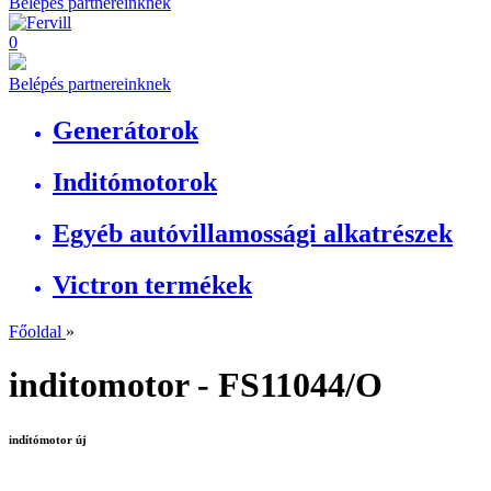
Belépés partnereinknek
0
Belépés partnereinknek
Generátorok
Inditómotorok
Egyéb autóvillamossági alkatrészek
Victron termékek
Főoldal
»
inditomotor - FS11044/O
indítómotor új