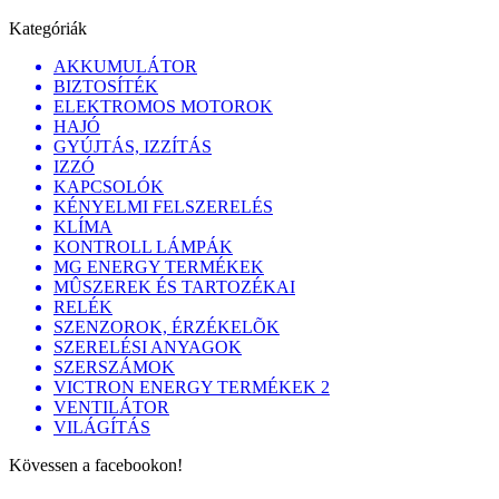
Kategóriák
AKKUMULÁTOR
BIZTOSÍTÉK
ELEKTROMOS MOTOROK
HAJÓ
GYÚJTÁS, IZZÍTÁS
IZZÓ
KAPCSOLÓK
KÉNYELMI FELSZERELÉS
KLÍMA
KONTROLL LÁMPÁK
MG ENERGY TERMÉKEK
MÛSZEREK ÉS TARTOZÉKAI
RELÉK
SZENZOROK, ÉRZÉKELÕK
SZERELÉSI ANYAGOK
SZERSZÁMOK
VICTRON ENERGY TERMÉKEK 2
VENTILÁTOR
VILÁGÍTÁS
Kövessen a facebookon!