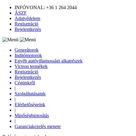
INFÓVONAL: +36 1 264 2044
ÁSZF
Adatvédelem
Regisztráció
Bejelentkezés
Generátorok
Inditómotorok
Egyéb autóvillamossági alkatrészek
Victron termékek
Regisztráció
Bejelentkezés
Cégünkről
|
Szolgáltatásaink
|
Elérhetőségeink
|
Minőségbiztosítás
|
Garanciakezelés menete