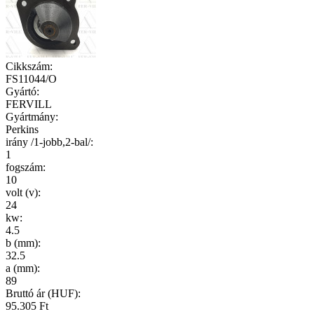
Cikkszám
:
FS11044/O
Gyártó
:
FERVILL
Gyártmány
:
Perkins
irány /1-jobb,2-bal/
:
1
fogszám
:
10
volt (v)
:
24
kw
:
4.5
b (mm)
:
32.5
a (mm)
:
89
Bruttó ár (HUF):
95.305 Ft