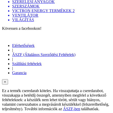
SZERELÉSI ANYAGOK
SZERSZÁMOK
VICTRON ENERGY TERMÉKEK 2
VENTILÁTOR
VILÁGÍTÁS
Kövessen a facebookon!
Elérhetőségek
|
ÁSZF (Általános Szerződési Feltételek)
|
Szállítási feltételek
|
Garancia
×
Ez a termék cseredarab köteles. Ha visszajuttatja a cseredarabot,
visszakapja a betétdíj összegét, amennyiben megfelel a következő
feltételeknek: a készülék nem lehet törött, sérült vagy hiányos,
valamint csereszabatos a megvásárolt készülékkel (felszerelhetőség,
teljesítmény). További információk az
ÁSZF-ben
találhatóak.