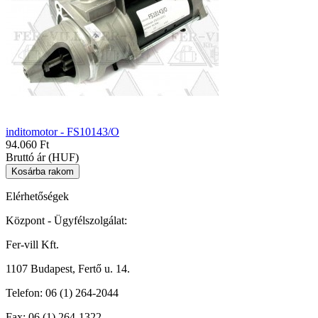
inditomotor - FS10143/O
94.060 Ft
Bruttó ár (HUF)
Elérhetőségek
Központ - Ügyfélszolgálat:
Fer-vill Kft.
1107 Budapest, Fertő u. 14.
Telefon:
06 (1) 264-2044
Fax:
06 (1) 264-1322