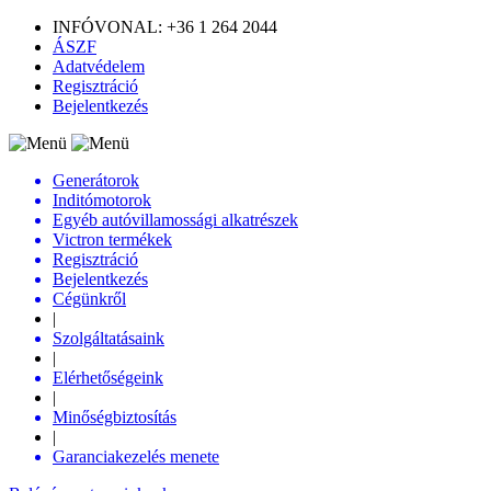
INFÓVONAL: +36 1 264 2044
ÁSZF
Adatvédelem
Regisztráció
Bejelentkezés
Generátorok
Inditómotorok
Egyéb autóvillamossági alkatrészek
Victron termékek
Regisztráció
Bejelentkezés
Cégünkről
|
Szolgáltatásaink
|
Elérhetőségeink
|
Minőségbiztosítás
|
Garanciakezelés menete