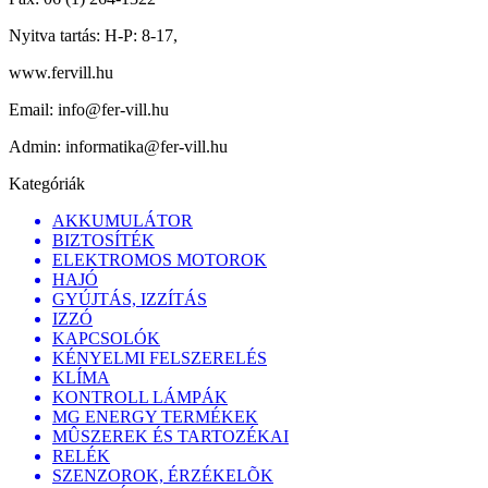
Nyitva tartás:
H-P: 8-17,
www.fervill.hu
Email:
info@fer-vill.hu
Admin:
informatika@fer-vill.hu
Kategóriák
AKKUMULÁTOR
BIZTOSÍTÉK
ELEKTROMOS MOTOROK
HAJÓ
GYÚJTÁS, IZZÍTÁS
IZZÓ
KAPCSOLÓK
KÉNYELMI FELSZERELÉS
KLÍMA
KONTROLL LÁMPÁK
MG ENERGY TERMÉKEK
MÛSZEREK ÉS TARTOZÉKAI
RELÉK
SZENZOROK, ÉRZÉKELÕK