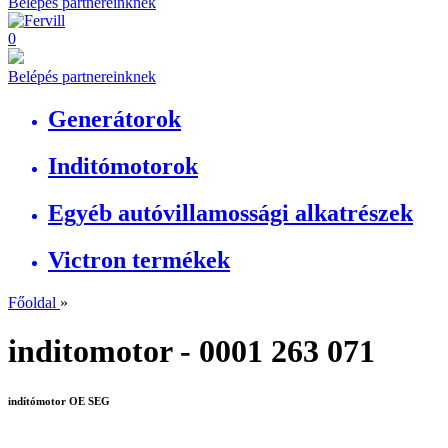
Belépés partnereinknek
0
Belépés partnereinknek
Generátorok
Inditómotorok
Egyéb autóvillamossági alkatrészek
Victron termékek
Főoldal
»
inditomotor - 0001 263 071
indítómotor OE SEG