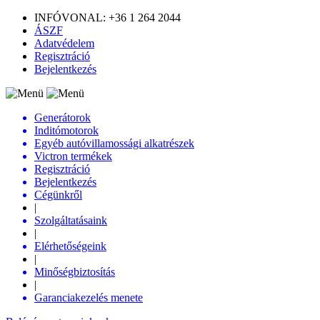
INFÓVONAL: +36 1 264 2044
ÁSZF
Adatvédelem
Regisztráció
Bejelentkezés
Generátorok
Inditómotorok
Egyéb autóvillamossági alkatrészek
Victron termékek
Regisztráció
Bejelentkezés
Cégünkről
|
Szolgáltatásaink
|
Elérhetőségeink
|
Minőségbiztosítás
|
Garanciakezelés menete