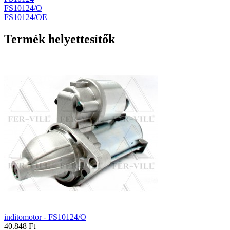
FS10124/O
FS10124/OE
Termék helyettesítők
inditomotor - FS10124/O
40.848 Ft