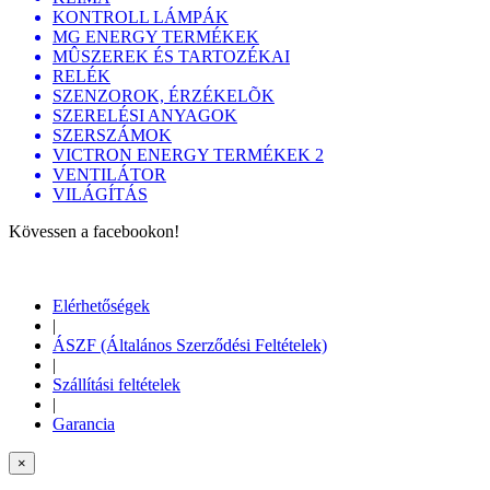
KONTROLL LÁMPÁK
MG ENERGY TERMÉKEK
MÛSZEREK ÉS TARTOZÉKAI
RELÉK
SZENZOROK, ÉRZÉKELÕK
SZERELÉSI ANYAGOK
SZERSZÁMOK
VICTRON ENERGY TERMÉKEK 2
VENTILÁTOR
VILÁGÍTÁS
Kövessen a facebookon!
Elérhetőségek
|
ÁSZF (Általános Szerződési Feltételek)
|
Szállítási feltételek
|
Garancia
×