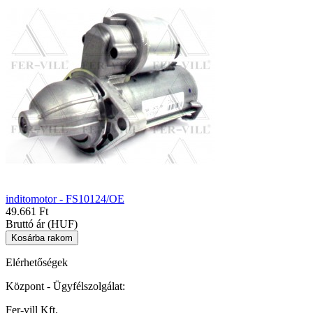
inditomotor - FS10124/OE
49.661 Ft
Bruttó ár (HUF)
Elérhetőségek
Központ - Ügyfélszolgálat:
Fer-vill Kft.