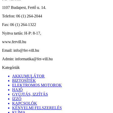
1107 Budapest, Fertő u. 14.
Telefon:
06 (1) 264-2044
Fax:
06 (1) 264-1322
Nyitva tartás:
H-P: 8-17,
www.fervill.hu
Email:
info@fer-vill.hu
Admin:
informatika@fer-vill.hu
Kategóriák
AKKUMULÁTOR
BIZTOSÍTÉK
ELEKTROMOS MOTOROK
HAJÓ
GYÚJTÁS, IZZÍTÁS
IZZÓ
KAPCSOLÓK
KÉNYELMI FELSZERELÉS
KLÍMA