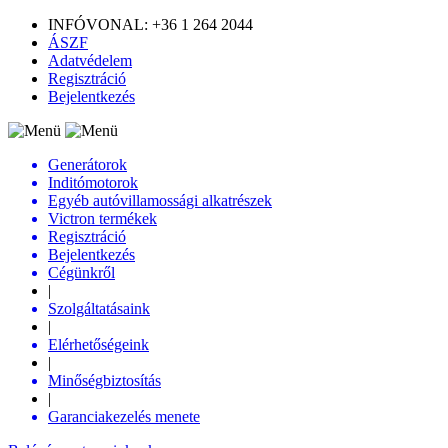
INFÓVONAL: +36 1 264 2044
ÁSZF
Adatvédelem
Regisztráció
Bejelentkezés
Generátorok
Inditómotorok
Egyéb autóvillamossági alkatrészek
Victron termékek
Regisztráció
Bejelentkezés
Cégünkről
|
Szolgáltatásaink
|
Elérhetőségeink
|
Minőségbiztosítás
|
Garanciakezelés menete