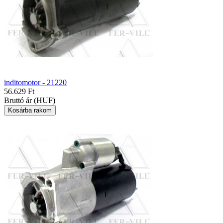
inditomotor - 21220
56.629 Ft
Bruttó ár (HUF)