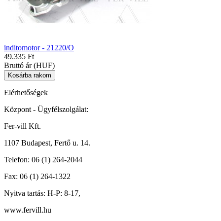
inditomotor - 21220/O
49.335 Ft
Bruttó ár (HUF)
Elérhetőségek
Központ - Ügyfélszolgálat:
Fer-vill Kft.
1107 Budapest, Fertő u. 14.
Telefon:
06 (1) 264-2044
Fax:
06 (1) 264-1322
Nyitva tartás:
H-P: 8-17,
www.fervill.hu