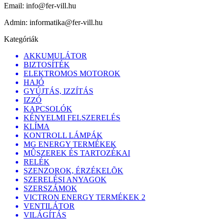
Email:
info@fer-vill.hu
Admin:
informatika@fer-vill.hu
Kategóriák
AKKUMULÁTOR
BIZTOSÍTÉK
ELEKTROMOS MOTOROK
HAJÓ
GYÚJTÁS, IZZÍTÁS
IZZÓ
KAPCSOLÓK
KÉNYELMI FELSZERELÉS
KLÍMA
KONTROLL LÁMPÁK
MG ENERGY TERMÉKEK
MÛSZEREK ÉS TARTOZÉKAI
RELÉK
SZENZOROK, ÉRZÉKELÕK
SZERELÉSI ANYAGOK
SZERSZÁMOK
VICTRON ENERGY TERMÉKEK 2
VENTILÁTOR
VILÁGÍTÁS