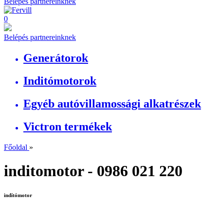
Belépés partnereinknek
0
Belépés partnereinknek
Generátorok
Inditómotorok
Egyéb autóvillamossági alkatrészek
Victron termékek
Főoldal
»
inditomotor - 0986 021 220
indítómotor