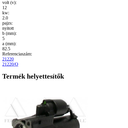
volt (v)
:
12
kw
:
2.0
pajzs
:
nyitott
b (mm)
:
5
a (mm)
:
82.5
Referenciaszám:
21220
21220/O
Termék helyettesítők