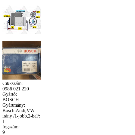
Cikkszám
:
0986 021 220
Gyártó
:
BOSCH
Gyártmány
:
Bosch:Audi,VW
irány /1-jobb,2-bal/
:
1
fogszám
:
9