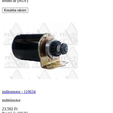
Bruttó ár (HUF)
inditomotor - 110634
inditómotor
23.592 Ft