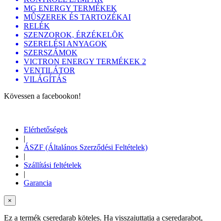
MG ENERGY TERMÉKEK
MÛSZEREK ÉS TARTOZÉKAI
RELÉK
SZENZOROK, ÉRZÉKELÕK
SZERELÉSI ANYAGOK
SZERSZÁMOK
VICTRON ENERGY TERMÉKEK 2
VENTILÁTOR
VILÁGÍTÁS
Kövessen a facebookon!
Elérhetőségek
|
ÁSZF (Általános Szerződési Feltételek)
|
Szállítási feltételek
|
Garancia
×
Ez a termék cseredarab köteles. Ha visszajuttatja a cseredarabot,