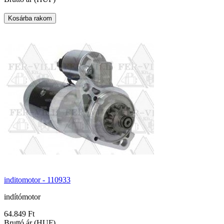
inditomotor - 110933
indítómotor
64.849 Ft
Bruttó ár (HUF)