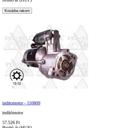
inditomotor - 110809
indítómotor
57.526 Ft
Bruttó ár (HUF)