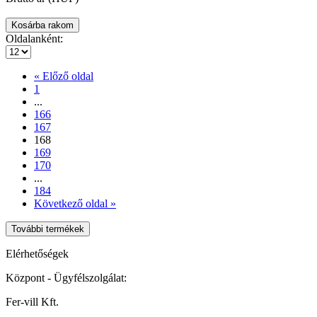
Oldalanként:
« Előző oldal
1
...
166
167
168
169
170
...
184
Következő oldal »
További termékek
Elérhetőségek
Központ - Ügyfélszolgálat:
Fer-vill Kft.