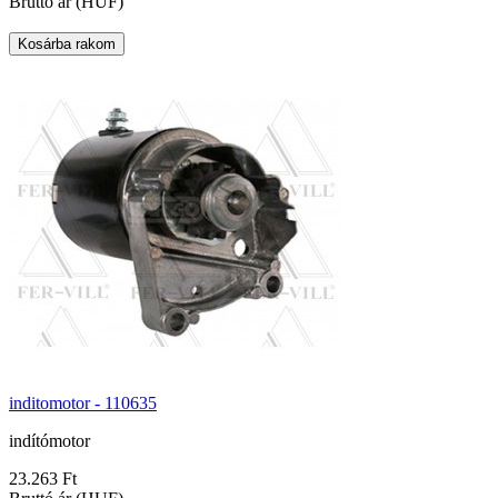
Bruttó ár (HUF)
inditomotor - 110635
indítómotor
23.263 Ft