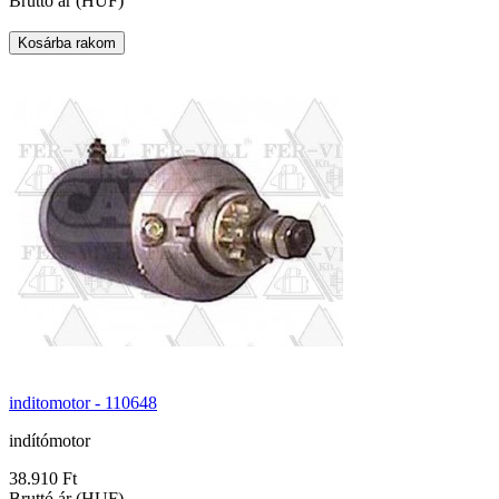
Bruttó ár (HUF)
inditomotor - 110648
indítómotor
38.910 Ft
Bruttó ár (HUF)