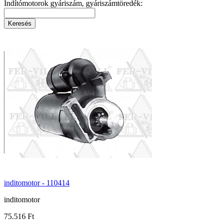
Indítómotorok gyáriszám, gyáriszámtöredék:
inditomotor - 110414
inditomotor
75.516 Ft