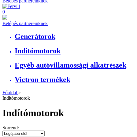
Belépés partnereinknek
0
Belépés partnereinknek
Generátorok
Inditómotorok
Egyéb autóvillamossági alkatrészek
Victron termékek
Főoldal
»
Indítómotorok
Indítómotorok
Sorrend: