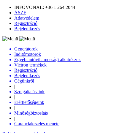
INFÓVONAL: +36 1 264 2044
ÁSZF
Adatvédelem
Regisztráció
Bejelentkezés
Generátorok
Inditómotorok
Egyéb autóvillamossági alkatrészek
Victron termékek
Regisztráció
Bejelentkezés
Cégünkről
|
Szolgáltatásaink
|
Elérhetőségeink
|
Minőségbiztosítás
|
Garanciakezelés menete