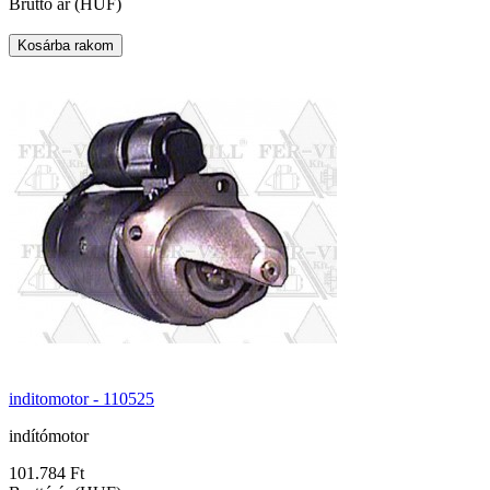
Bruttó ár (HUF)
inditomotor - 110525
indítómotor
101.784 Ft