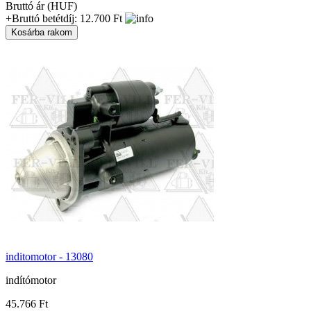
Bruttó ár (HUF)
+Bruttó betétdíj: 12.700 Ft
inditomotor - 13080
indítómotor
45.766 Ft