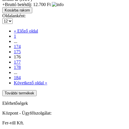
+Bruttó betétdíj: 12.700 Ft
Oldalanként:
« Előző oldal
1
...
174
175
176
177
178
...
184
Következő oldal »
További termékek
Elérhetőségek
Központ - Ügyfélszolgálat:
Fer-vill Kft.