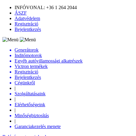
INFÓVONAL: +36 1 264 2044
ÁSZF
Adatvédelem
Regisztráció
Bejelentkezés
Generátorok
Inditómotorok
Egyéb autóvillamossági alkatrészek
Victron termékek
Regisztráció
Bejelentkezés
Cégünkről
|
Szolgáltatásaink
|
Elérhetőségeink
|
Minőségbiztosítás
|
Garanciakezelés menete