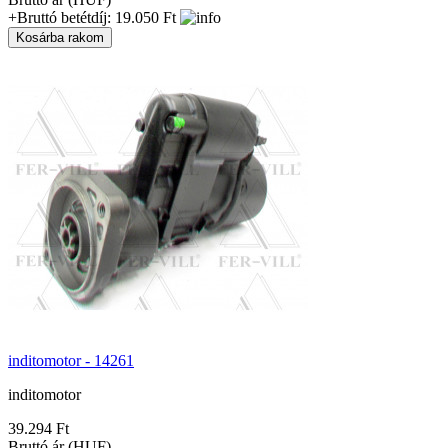
+Bruttó betétdíj: 19.050 Ft
inditomotor - 14261
inditomotor
39.294 Ft
Bruttó ár (HUF)