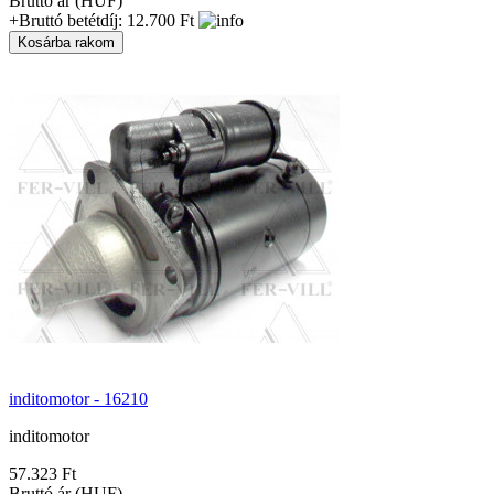
Bruttó ár (HUF)
+Bruttó betétdíj: 12.700 Ft
inditomotor - 16210
inditomotor
57.323 Ft
Bruttó ár (HUF)