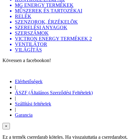
MG ENERGY TERMÉKEK
MÛSZEREK ÉS TARTOZÉKAI
RELÉK
SZENZOROK, ÉRZÉKELÕK
SZERELÉSI ANYAGOK
SZERSZÁMOK
VICTRON ENERGY TERMÉKEK 2
VENTILÁTOR
VILÁGÍTÁS
Kövessen a facebookon!
Elérhetőségek
|
ÁSZF (Általános Szerződési Feltételek)
|
Szállítási feltételek
|
Garancia
×
Ez a termék cseredarab köteles. Ha visszajuttatja a cseredarabot,