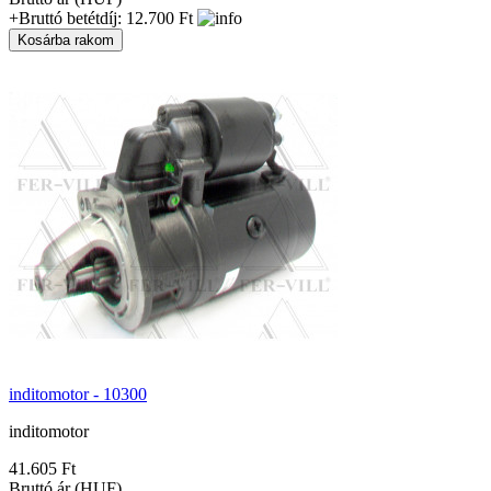
+Bruttó betétdíj: 12.700 Ft
inditomotor - 10300
inditomotor
41.605 Ft
Bruttó ár (HUF)