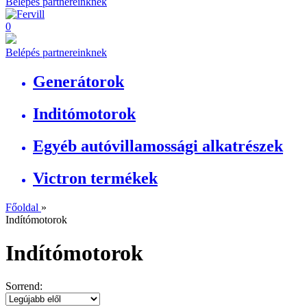
Belépés partnereinknek
0
Belépés partnereinknek
Generátorok
Inditómotorok
Egyéb autóvillamossági alkatrészek
Victron termékek
Főoldal
»
Indítómotorok
Indítómotorok
Sorrend: