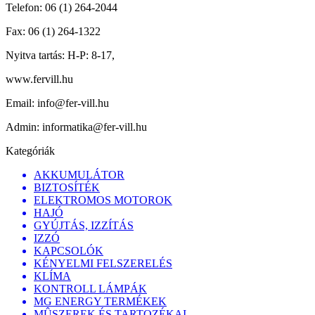
Telefon:
06 (1) 264-2044
Fax:
06 (1) 264-1322
Nyitva tartás:
H-P: 8-17,
www.fervill.hu
Email:
info@fer-vill.hu
Admin:
informatika@fer-vill.hu
Kategóriák
AKKUMULÁTOR
BIZTOSÍTÉK
ELEKTROMOS MOTOROK
HAJÓ
GYÚJTÁS, IZZÍTÁS
IZZÓ
KAPCSOLÓK
KÉNYELMI FELSZERELÉS
KLÍMA
KONTROLL LÁMPÁK
MG ENERGY TERMÉKEK
MÛSZEREK ÉS TARTOZÉKAI