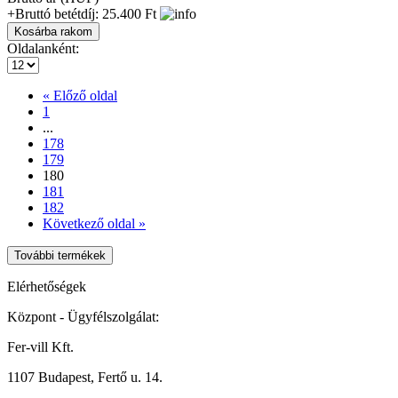
+Bruttó betétdíj: 25.400 Ft
Oldalanként:
« Előző oldal
1
...
178
179
180
181
182
Következő oldal »
További termékek
Elérhetőségek
Központ - Ügyfélszolgálat:
Fer-vill Kft.
1107 Budapest, Fertő u. 14.