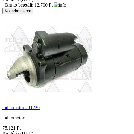
+Bruttó betétdíj: 12.700 Ft
inditomotor - 11220
inditomotor
75.121 Ft
Bruttó ár (HUF)