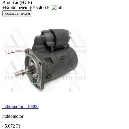
Bruttó ár (HUF)
+Bruttó betétdíj: 25.400 Ft
inditomotor - 10490
inditomotor
45.072 Ft