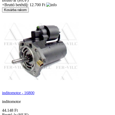
Bruttó ár (HUF)
+Bruttó betétdíj: 12.700 Ft
inditomotor - 16800
inditomotor
44.148 Ft
Bruttó ár (HUF)