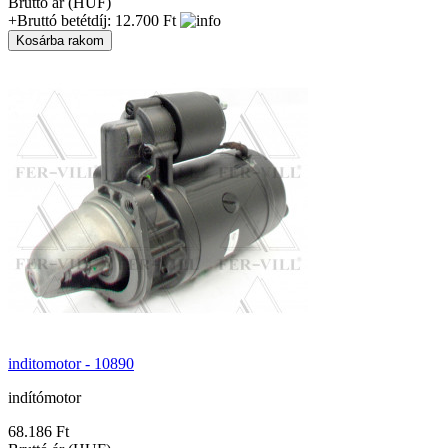
Bruttó ár (HUF)
+Bruttó betétdíj: 12.700 Ft
inditomotor - 10890
indítómotor
68.186 Ft