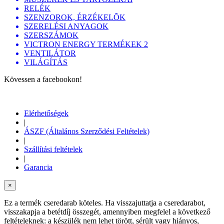
RELÉK
SZENZOROK, ÉRZÉKELÕK
SZERELÉSI ANYAGOK
SZERSZÁMOK
VICTRON ENERGY TERMÉKEK 2
VENTILÁTOR
VILÁGÍTÁS
Kövessen a facebookon!
Elérhetőségek
|
ÁSZF (Általános Szerződési Feltételek)
|
Szállítási feltételek
|
Garancia
×
Ez a termék cseredarab köteles. Ha visszajuttatja a cseredarabot,
visszakapja a betétdíj összegét, amennyiben megfelel a következő
feltételeknek: a készülék nem lehet törött, sérült vagy hiányos,