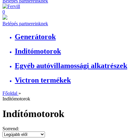
Belépés partnereinknek
0
Belépés partnereinknek
Generátorok
Inditómotorok
Egyéb autóvillamossági alkatrészek
Victron termékek
Főoldal
»
Indítómotorok
Indítómotorok
Sorrend: