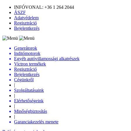
INFÓVONAL: +36 1 264 2044
ÁSZF
Adatvédelem
Regisztráció
Bejelentkezés
Generátorok
Inditómotorok
Egyéb autóvillamossági alkatrészek
Victron termékek
Regisztráció
Bejelentkezés
Cégünkről
|
Szolgáltatásaink
|
Elérhetőségeink
|
Minőségbiztosítás
|
Garanciakezelés menete