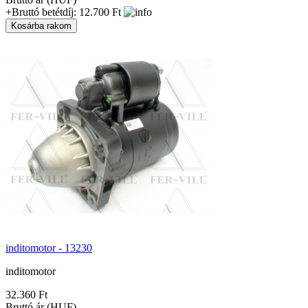
+Bruttó betétdíj: 12.700 Ft
inditomotor - 13230
inditomotor
32.360 Ft
Bruttó ár (HUF)