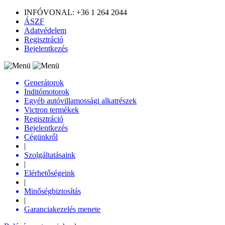
INFÓVONAL: +36 1 264 2044
ÁSZF
Adatvédelem
Regisztráció
Bejelentkezés
Generátorok
Inditómotorok
Egyéb autóvillamossági alkatrészek
Victron termékek
Regisztráció
Bejelentkezés
Cégünkről
|
Szolgáltatásaink
|
Elérhetőségeink
|
Minőségbiztosítás
|
Garanciakezelés menete