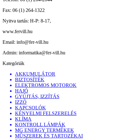
Fax:
06 (1) 264-1322
Nyitva tartás:
H-P: 8-17,
www.fervill.hu
Email:
info@fer-vill.hu
Admin:
informatika@fer-vill.hu
Kategóriák
AKKUMULÁTOR
BIZTOSÍTÉK
ELEKTROMOS MOTOROK
HAJÓ
GYÚJTÁS, IZZÍTÁS
IZZÓ
KAPCSOLÓK
KÉNYELMI FELSZERELÉS
KLÍMA
KONTROLL LÁMPÁK
MG ENERGY TERMÉKEK
MÛSZEREK ÉS TARTOZÉKAI