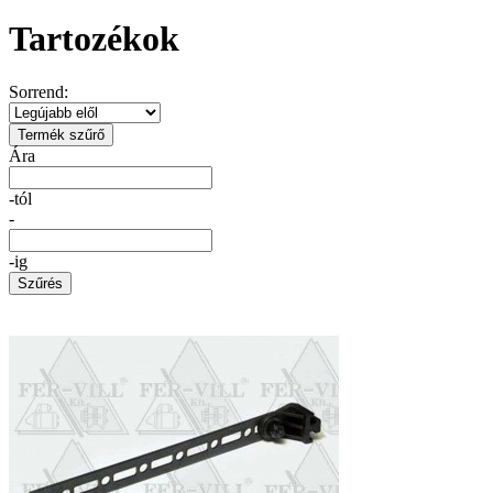
Tartozékok
Sorrend:
Termék szűrő
Ára
-tól
-
-ig