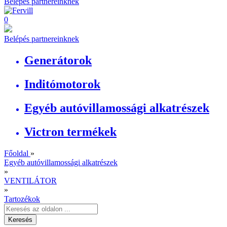
Belépés partnereinknek
0
Belépés partnereinknek
Generátorok
Inditómotorok
Egyéb autóvillamossági alkatrészek
Victron termékek
Főoldal
»
Egyéb autóvillamossági alkatrészek
»
VENTILÁTOR
»
Tartozékok