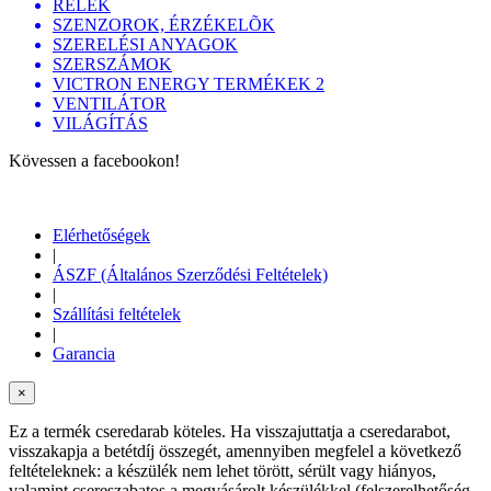
RELÉK
SZENZOROK, ÉRZÉKELÕK
SZERELÉSI ANYAGOK
SZERSZÁMOK
VICTRON ENERGY TERMÉKEK 2
VENTILÁTOR
VILÁGÍTÁS
Kövessen a facebookon!
Elérhetőségek
|
ÁSZF (Általános Szerződési Feltételek)
|
Szállítási feltételek
|
Garancia
×
Ez a termék cseredarab köteles. Ha visszajuttatja a cseredarabot,
visszakapja a betétdíj összegét, amennyiben megfelel a következő
feltételeknek: a készülék nem lehet törött, sérült vagy hiányos,
valamint csereszabatos a megvásárolt készülékkel (felszerelhetőség,