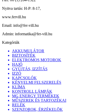
Nyitva tartás:
H-P: 8-17,
www.fervill.hu
Email:
info@fer-vill.hu
Admin:
informatika@fer-vill.hu
Kategóriák
AKKUMULÁTOR
BIZTOSÍTÉK
ELEKTROMOS MOTOROK
HAJÓ
GYÚJTÁS, IZZÍTÁS
IZZÓ
KAPCSOLÓK
KÉNYELMI FELSZERELÉS
KLÍMA
KONTROLL LÁMPÁK
MG ENERGY TERMÉKEK
MÛSZEREK ÉS TARTOZÉKAI
RELÉK
SZENZOROK, ÉRZÉKELÕK