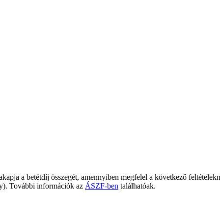
zakapja a betétdíj összegét, amennyiben megfelel a következő feltételekn
ény). További információk az
ÁSZF-ben
találhatóak.