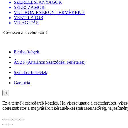
SZERELÉSI ANYAGOK
SZERSZÁMOK
VICTRON ENERGY TERMÉKEK 2
VENTILÁTOR
VILÁGÍTÁS
Kövessen a facebookon!
Elérhetőségek
|
ÁSZF (Általános Szerződési Feltételek)
|
Szállítási feltételek
|
Garancia
×
Ez a termék cseredarab köteles. Ha visszajuttatja a cseredarabot, viss
csereszabatos a megvásárolt készülékkel (felszerelhetőség, teljesítm