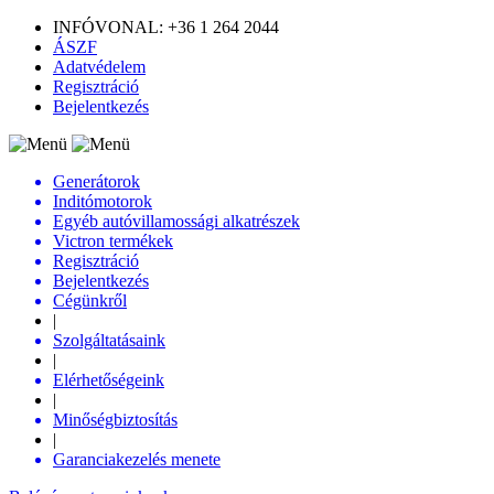
INFÓVONAL: +36 1 264 2044
ÁSZF
Adatvédelem
Regisztráció
Bejelentkezés
Generátorok
Inditómotorok
Egyéb autóvillamossági alkatrészek
Victron termékek
Regisztráció
Bejelentkezés
Cégünkről
|
Szolgáltatásaink
|
Elérhetőségeink
|
Minőségbiztosítás
|
Garanciakezelés menete