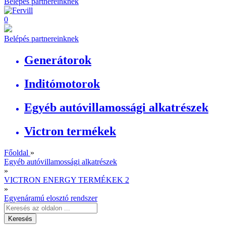
Belépés partnereinknek
0
Belépés partnereinknek
Generátorok
Inditómotorok
Egyéb autóvillamossági alkatrészek
Victron termékek
Főoldal
»
Egyéb autóvillamossági alkatrészek
»
VICTRON ENERGY TERMÉKEK 2
»
Egyenáramú elosztó rendszer