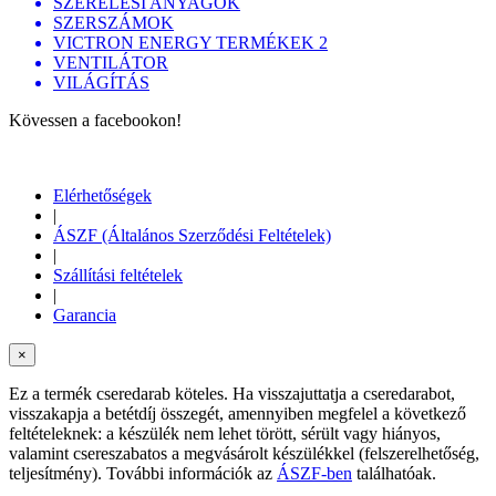
SZERELÉSI ANYAGOK
SZERSZÁMOK
VICTRON ENERGY TERMÉKEK 2
VENTILÁTOR
VILÁGÍTÁS
Kövessen a facebookon!
Elérhetőségek
|
ÁSZF (Általános Szerződési Feltételek)
|
Szállítási feltételek
|
Garancia
×
Ez a termék cseredarab köteles. Ha visszajuttatja a cseredarabot,
visszakapja a betétdíj összegét, amennyiben megfelel a következő
feltételeknek: a készülék nem lehet törött, sérült vagy hiányos,
valamint csereszabatos a megvásárolt készülékkel (felszerelhetőség,
teljesítmény). További információk az
ÁSZF-ben
találhatóak.