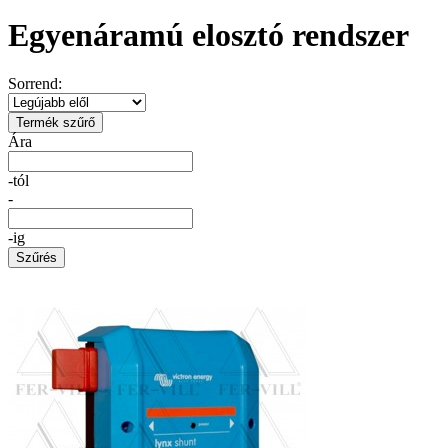
Egyenáramú elosztó rendszer
Sorrend:
Termék szűrő
Ára
-tól
-
-ig