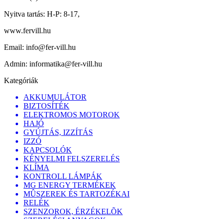
Nyitva tartás:
H-P: 8-17,
www.fervill.hu
Email:
info@fer-vill.hu
Admin:
informatika@fer-vill.hu
Kategóriák
AKKUMULÁTOR
BIZTOSÍTÉK
ELEKTROMOS MOTOROK
HAJÓ
GYÚJTÁS, IZZÍTÁS
IZZÓ
KAPCSOLÓK
KÉNYELMI FELSZERELÉS
KLÍMA
KONTROLL LÁMPÁK
MG ENERGY TERMÉKEK
MÛSZEREK ÉS TARTOZÉKAI
RELÉK
SZENZOROK, ÉRZÉKELÕK