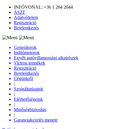
INFÓVONAL: +36 1 264 2044
ÁSZF
Adatvédelem
Regisztráció
Bejelentkezés
Generátorok
Inditómotorok
Egyéb autóvillamossági alkatrészek
Victron termékek
Regisztráció
Bejelentkezés
Cégünkről
|
Szolgáltatásaink
|
Elérhetőségeink
|
Minőségbiztosítás
|
Garanciakezelés menete