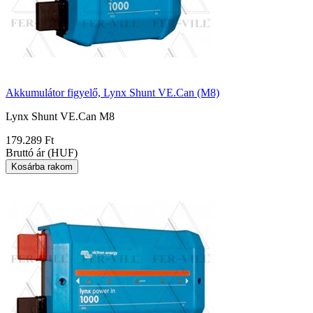
Akkumulátor figyelő, Lynx Shunt VE.Can (M8)
Lynx Shunt VE.Can M8
179.289 Ft
Bruttó ár (HUF)