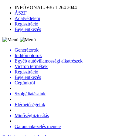
INFÓVONAL: +36 1 264 2044
ÁSZF
Adatvédelem
Regisztráció
Bejelentkezés
Generátorok
Inditómotorok
Egyéb autóvillamossági alkatrészek
Victron termékek
Regisztráció
Bejelentkezés
Cégünkről
|
Szolgáltatásaink
|
Elérhetőségeink
|
Minőségbiztosítás
|
Garanciakezelés menete