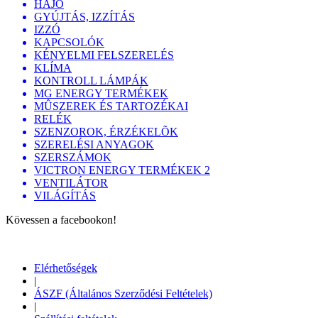
HAJÓ
GYÚJTÁS, IZZÍTÁS
IZZÓ
KAPCSOLÓK
KÉNYELMI FELSZERELÉS
KLÍMA
KONTROLL LÁMPÁK
MG ENERGY TERMÉKEK
MÛSZEREK ÉS TARTOZÉKAI
RELÉK
SZENZOROK, ÉRZÉKELÕK
SZERELÉSI ANYAGOK
SZERSZÁMOK
VICTRON ENERGY TERMÉKEK 2
VENTILÁTOR
VILÁGÍTÁS
Kövessen a facebookon!
Elérhetőségek
|
ÁSZF (Általános Szerződési Feltételek)
|