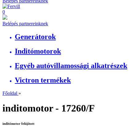
Belépés partnereinknek
0
Belépés partnereinknek
Generátorok
Inditómotorok
Egyéb autóvillamossági alkatrészek
Victron termékek
Főoldal
»
inditomotor - 17260/F
indítómotor felújított