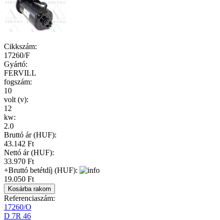
Cikkszám
:
17260/F
Gyártó
:
FERVILL
fogszám
:
10
volt (v)
:
12
kw
:
2.0
Bruttó ár (HUF):
43.142 Ft
Nettó ár (HUF):
33.970 Ft
+Bruttó betétdíj (HUF):
19.050 Ft
Referenciaszám:
17260/O
D 7R 46