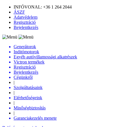
INFÓVONAL: +36 1 264 2044
ÁSZF
Adatvédelem
Regisztráció
Bejelentkezés
Generátorok
Inditómotorok
Egyéb autóvillamossági alkatrészek
Victron termékek
Regisztráció
Bejelentkezés
Cégünkről
|
Szolgáltatásaink
|
Elérhetőségeink
|
Minőségbiztosítás
|
Garanciakezelés menete