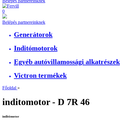
Belépés partnereinknek
0
Belépés partnereinknek
Generátorok
Inditómotorok
Egyéb autóvillamossági alkatrészek
Victron termékek
Főoldal
»
inditomotor - D 7R 46
indítómotor