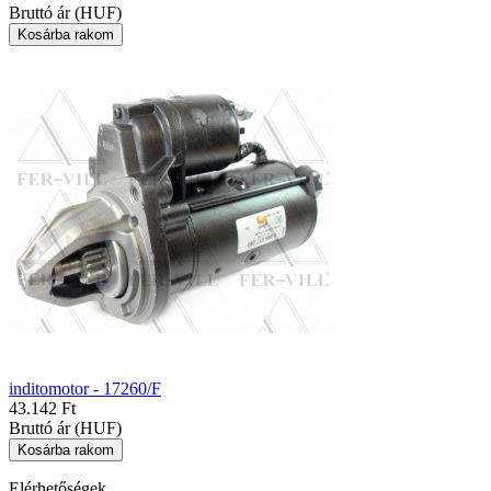
Bruttó ár (HUF)
inditomotor - 17260/F
43.142 Ft
Bruttó ár (HUF)
Elérhetőségek