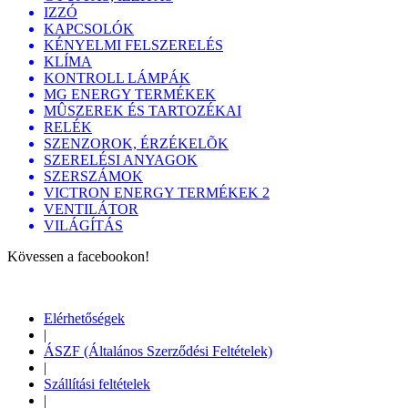
IZZÓ
KAPCSOLÓK
KÉNYELMI FELSZERELÉS
KLÍMA
KONTROLL LÁMPÁK
MG ENERGY TERMÉKEK
MÛSZEREK ÉS TARTOZÉKAI
RELÉK
SZENZOROK, ÉRZÉKELÕK
SZERELÉSI ANYAGOK
SZERSZÁMOK
VICTRON ENERGY TERMÉKEK 2
VENTILÁTOR
VILÁGÍTÁS
Kövessen a facebookon!
Elérhetőségek
|
ÁSZF (Általános Szerződési Feltételek)
|
Szállítási feltételek
|