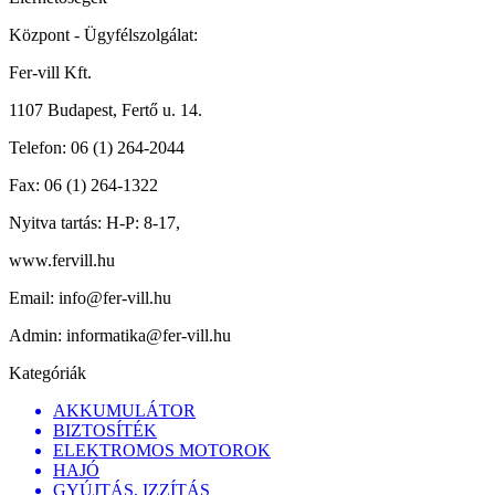
Központ - Ügyfélszolgálat:
Fer-vill Kft.
1107 Budapest, Fertő u. 14.
Telefon:
06 (1) 264-2044
Fax:
06 (1) 264-1322
Nyitva tartás:
H-P: 8-17,
www.fervill.hu
Email:
info@fer-vill.hu
Admin:
informatika@fer-vill.hu
Kategóriák
AKKUMULÁTOR
BIZTOSÍTÉK
ELEKTROMOS MOTOROK
HAJÓ
GYÚJTÁS, IZZÍTÁS