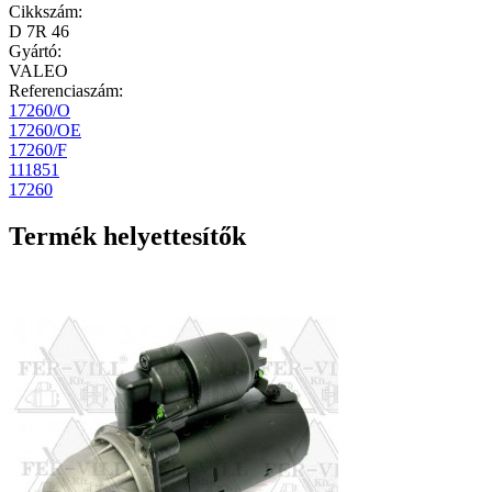
Cikkszám
:
D 7R 46
Gyártó
:
VALEO
Referenciaszám:
17260/O
17260/OE
17260/F
111851
17260
Termék helyettesítők