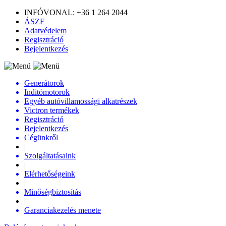
INFÓVONAL: +36 1 264 2044
ÁSZF
Adatvédelem
Regisztráció
Bejelentkezés
Generátorok
Inditómotorok
Egyéb autóvillamossági alkatrészek
Victron termékek
Regisztráció
Bejelentkezés
Cégünkről
|
Szolgáltatásaink
|
Elérhetőségeink
|
Minőségbiztosítás
|
Garanciakezelés menete